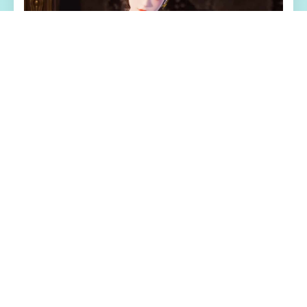
📅 游戏特色亮点
极品采花郎这是一款由[Salamander
Interactive]开发商在2号上架steam平台 游戏
主打的是肝！还是肝！重生之我在异世界当