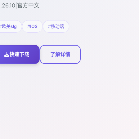
0.26.10|官方中文
#欧美slg
#IOS
#移动端
快速下载
了解详情